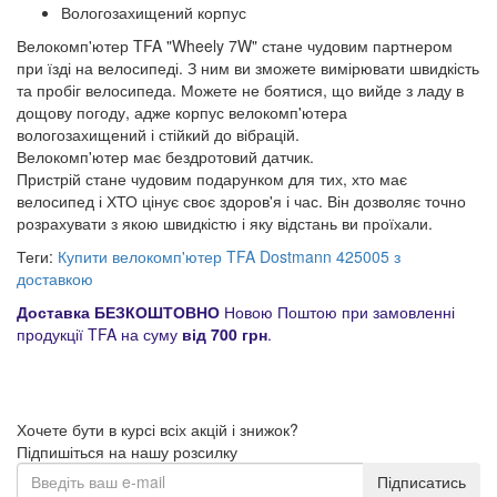
Вологозахищений корпус
Велокомп'ютер TFA "Wheely 7W" стане чудовим партнером
при їзді на велосипеді. З ним ви зможете вимірювати швидкість
та пробіг велосипеда. Можете не боятися, що вийде з ладу в
дощову погоду, адже корпус велокомп'ютера
вологозахищений і стійкий до вібрацій.
Велокомп'ютер має бездротовий датчик.
Пристрій стане чудовим подарунком для тих, хто має
велосипед і ХТО цінує своє здоров'я і час. Він дозволяє точно
розрахувати з якою швидкістю і яку відстань ви проїхали.
Теги:
Купити велокомп'ютер TFA Dostmann 425005 з
доставкою
Доставка БЕЗКОШТОВНО
Новою Поштою при замовленні
продукції TFA на суму
від 700 грн
.
Хочете бути в курсі всіх акцій і знижок?
Підпишіться на нашу розсилку
Підписатись