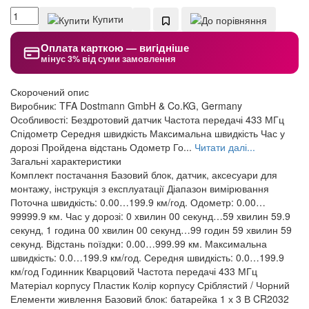
Купити
Оплата карткою — вигідніше
мінус 3% від суми замовлення
Скорочений опис
Виробник: TFA Dostmann GmbH & Co.KG, Germany
Особливості: Бездротовий датчик Частота передачі 433 МГц
Спідометр Середня швидкість Максимальна швидкість Час у
дорозі Пройдена відстань Одометр Го...
Читати далі...
Загальні характеристики
Комплект постачання
Базовий блок, датчик, аксесуари для
монтажу, інструкція з експлуатації
Діапазон вимірювання
Поточна швидкість: 0.00…199.9 км/год. Одометр: 0.00…
99999.9 км. Час у дорозі: 0 хвилин 00 секунд…59 хвилин 59.9
секунд, 1 година 00 хвилин 00 секунд…99 годин 59 хвилин 59
секунд. Відстань поїздки: 0.00…999.99 км. Максимальна
швидкість: 0.0…199.9 км/год. Середня швидкість: 0.0…199.9
км/год
Годинник
Кварцовий
Частота передачі
433 МГц
Матеріал корпусу
Пластик
Колір корпусу
Сріблястий / Чорний
Елементи живлення
Базовий блок: батарейка 1 х 3 В CR2032