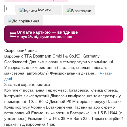
Купити
Оплата карткою — вигідніше
мінус 3% від суми замовлення
Скорочений опис
Виробник: TFA Dostmann GmbH & Co.KG, Germany
Особливості: Для вимірювання температури у приміщенні
Універсальне використання (вітальня, спальня, підвал,
майстерня, автомобіль) Функціональний дизайн ...
Читати
далі...
Загальні характеристики
Комплект постачання
Термометр, батарейка, клейка стрічка,
інструкція з експлуатації
Діапазон вимірювання температури у
приміщенні
-10…+60°C
Дисплей
РК
Матеріал корпусу
Пластик
Колір корпусу
Чорний
Встановлення
Настінний або окремо
встановлений
Елементи живлення
Батарейка 1 x 1.5 В LR44 (є
у комплекті)
Розміри
54 x 16 x 39 мм
Вага
22 г
Термін офіційної
гарантії від виробника
1 рік