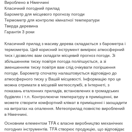
Вироблено в Німеччині
Класичний погодний прилад
Барометр для місцевого прогнозу погоди
Термометр для контролю кімнатної температури
Тверда деревина
Гарантія 3 роки
Класичний прилад з масиву дерева складається з барометра і
термометра. Цей корисний інструмент вимірює атмосферний
тиск і дозволяє вам складати місцевий прогноз погоди. Зі
збільшенням тиску повітря погода поліпшується, а зі
зменшенням тиску повітря вам слід очікувати погіршення
погоди. Барометр спочатку налаштовується відповідно до
атмосферного тиску у Вашій місцевості. Інформацію про це
можна отримати в місцевій метеослужбі, в Інтернеті, з
показань еталонних приладів, встановлених в громадських
будівлях і т.п. Контролюючи температуру в приміщенні, ви
можете створити комфортний клімат в приміщенні і заощадити
на витратах на опалення. Метеоприлад повністю вироблений
в Німеччині.
Основним елементом TFA є власне виробництво механічних
погодних інструментів. TFA створює продукцію, що відповідає