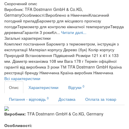
Скорочений опис
Виробник: TFA Dostmann GmbH & Co.KG,
GermanyОсобливості:Вироблено в НімеччиніКласичний
погодний приладБарометр для місцевого прогнозу
погодиТермометр для контролю кімнатної температуриТверда
деревинаГарантія 3 рокиКл...
Читати далі...
Загальні характеристики
Комплект постачання
Барометр з термометром, інструкція з
експлуатації
Матеріал корпусу
Дерево (бук)
Колір корпусу
Природній
Встановлення
Підвішений
Розміри
121 x 41 x 133
мм. Діаметр механізма 108 мм
Вага
178 г
Термін офіційної
гарантії від виробника
3 роки
ТМ
TFA Dostmann GmbH
Країна
реєстрації бренду
Німеччина
Країна-виробник
Німеччина
Всі характеристики
0
Опис
Характеристики
Відгуки
0
Питання - відповідь
Доставка
Оплата за товар
Виробник:
TFA Dostmann GmbH & Co.KG, Germany
Особливості: