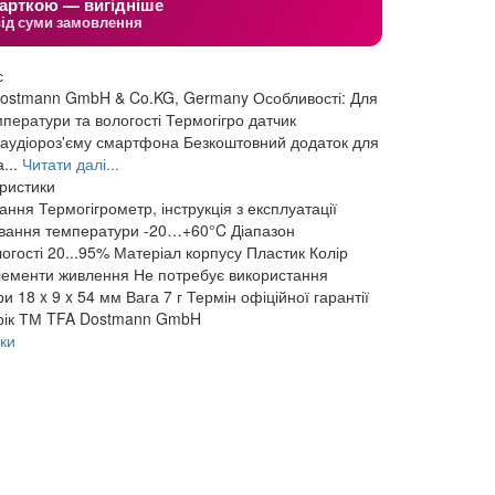
арткою — вигідніше
від суми замовлення
с
ostmann GmbH & Co.KG, Germany Особливості: Для
ператури та вологості Термогігро датчик
о аудіороз'єму смартфона Безкоштовний додаток для
...
Читати далі...
еристики
чання
Термогігрометр, інструкція з експлуатації
вання температури
-20…+60°C
Діапазон
огості
20...95%
Матеріал корпусу
Пластик
Колір
ементи живлення
Не потребує використання
ри
18 x 9 x 54 мм
Вага
7 г
Термін офіційної гарантії
рік
ТМ
TFA Dostmann GmbH
ки