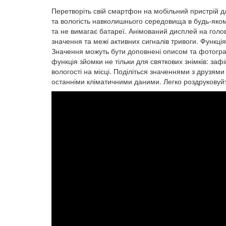
Перетворіть свій смартфон на мобільний пристрій д
та вологість навколишнього середовища в будь-якому
та не вимагає батареї. Анімований дисплей на голо
значення та межі активних сигналів тривоги. Функц
Значення можуть бути доповнені описом та фотогр
функція зйомки не тільки для святкових знімків: з
вологості на місці. Поділіться значеннями з друзя
останніми кліматичними даними. Легко роздруковуйте