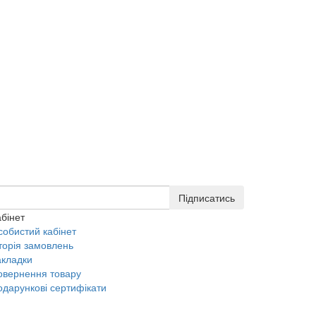
Підписатись
бінет
собистий кабінет
торія замовлень
акладки
овернення товару
одарункові сертифікати