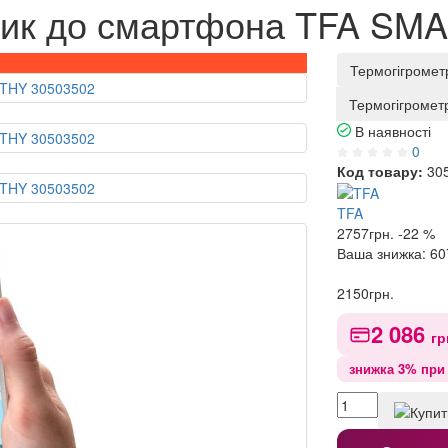
тчик до смартфона TFA SM
Термогігроме
Термогігрометр
В наявності
0
Код товару:
30
TFA
2757
грн.
-22 %
Ваша знижка:
60
2150
грн.
2 086
гр
знижка 3% при 