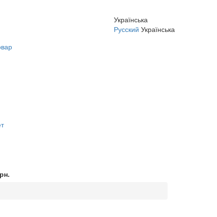
Українська
Русский
Українська
овар
ет
рн.