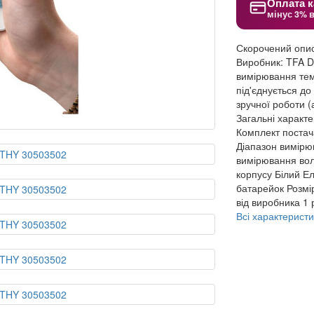
Оплата к
мінус 3% 
Скорочений опи
Виробник: TFA D
вимірювання тем
під'єднується д
зручної роботи (а
Загальні характ
Комплект поста
Діапазон вимірю
вимірювання вол
корпусу
Білий
Ел
батарейок
Розмі
від виробника
1 
Всі характеристи