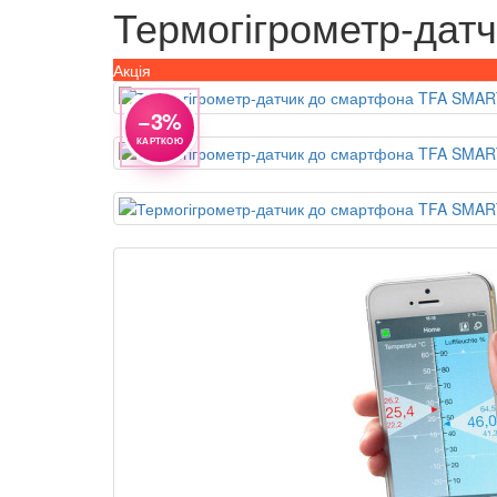
Термогігрометр-да
Акція
−3%
КАРТКОЮ