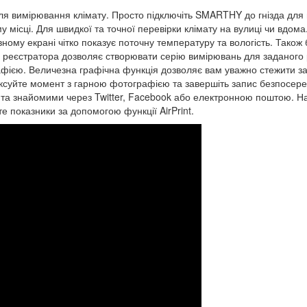
ля вимірювання клімату. Просто підключіть SMARTHY до гнізда для 
 місці. Для швидкої та точної перевірки клімату на вулиці чи вдом
вному екрані чітко показує поточну температуру та вологість. Тако
ія реєстратора дозволяє створювати серію вимірювань для заданого
афією. Величезна графічна функція дозволяє вам уважно стежити з
афіксуйте момент з гарною фотографією та завершіть запис безпос
ми та знайомими через Twitter, Facebook або електронною поштою. Н
 показники за допомогою функції AirPrint.