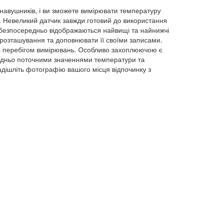
навушників, і ви зможете вимірювати температуру
а. Невеликий датчик завжди готовий до використання
ж безпосередньо відображаються найвищі та найнижчі
 розташування та доповнювати її своїми записами.
а перебігом вимірювань. Особливо захоплюючою є
ередньо поточними значеннями температури та
адішліть фотографію вашого місця відпочинку з