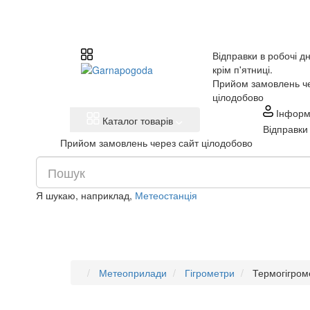
Відправки в робочі дн
крім п'ятниці.
Прийом замовлень че
цілодобово
Інформ
Каталог товарів
Відправки 
Прийом замовлень через сайт цілодобово
Я шукаю, наприклад,
Метеостанція
Метеоприлади
Гігрометри
Термогігро