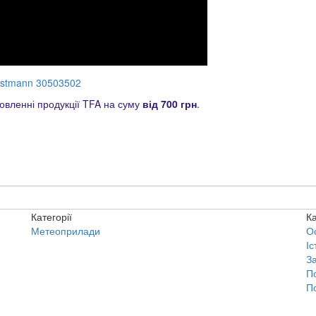
ostmann 30503502
вленні продукції TFA на суму
від 700 грн
.
Категорії
Ка
Метеоприлади
О
Іс
З
П
П