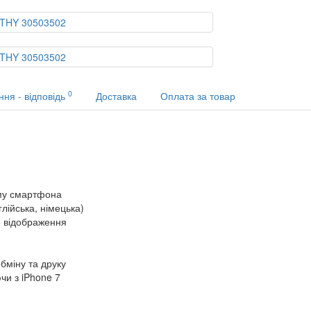
0
ння - відповідь
Доставка
Оплата за товар
єму смартфона
лійська, німецька)
е відображення
бміну та друку
чи з iPhone 7