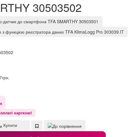
ARTHY 30503502
тр-датчик до смартфона TFA SMARTHY 30503501
 з функцією реєстратора даних TFA KlimaLogg Pro 303039.IT
503502
7
грн.
н
оплаті карткою!
Купити