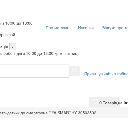
і з 10:00 до 13:00
Про магазин
Новинки
Відгуки про т
рез сайт
ація
×
в робочі дні з 10:00 до 13:00 крім п'ятниці.
Привіт,
увійдіть в кабін
0
Товарів,
на
0
г
метр-датчик до смартфона TFA SMARTHY 30503502