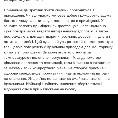
Принаймні дві третини життя людини проводяться в
приміщенні. Чи відчуваємо ми себе добре і комфортно вдома,
багато в чому залежить від якості повітря в приміщенні. У
занадто вологих приміщеннях зростає цвіль, але надмірно
сухе повітря може завдати шкоди нашому здоров'ю, а також
постраждають домашні тварини, рослини, дерев'яні підлоги і
антикварні меблі. Цей сучасний ультратонкий термогігрометр з
глянцевою поверхнею є ідеальним приладом для моніторингу
клімату в приміщенні. Ви можете легко стежити за
температурою і вологістю і регулювати їх за допомогою
цільового опалення та вентиляції, коли значення знаходяться
за межами зони комфортного рівня. Це створює приємне і
здорове середовище проживання і навіть економить витрати
на опалення. Якщо з'являється значок смайлика, значення є
ідеальними. Найвищі і найнижчі значення зберігаються і
відображаються при натисканні на кнопку.