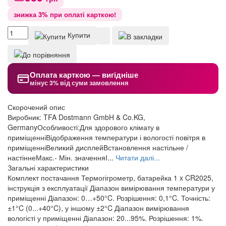
знижка 3% при оплаті карткою!
Купити
Оплата карткою — вигідніше
мінус 3% від суми замовлення
Скорочений опис
Виробник: TFA Dostmann GmbH & Co.KG,
GermanyОсобливості:Для здорового клімату в
приміщенніВідображення температури і вологості повітря в
приміщенніВеликий дисплейВстановлення настільне /
настіннеМакс.- Мін. значенняІ...
Читати далі...
Загальні характеристики
Комплект постачання
Термогігрометр, батарейка 1 x CR2025,
інструкція з експлуатації
Діапазон вимірювання температури у
приміщенні
Діапазон: 0…+50°C. Розрішення: 0,1°C. Точність:
±1°C (0...+40°C), у іншому ±2°C
Діапазон вимірювання
вологісті у приміщенні
Діапазон: 20...95%. Розрішення: 1%.