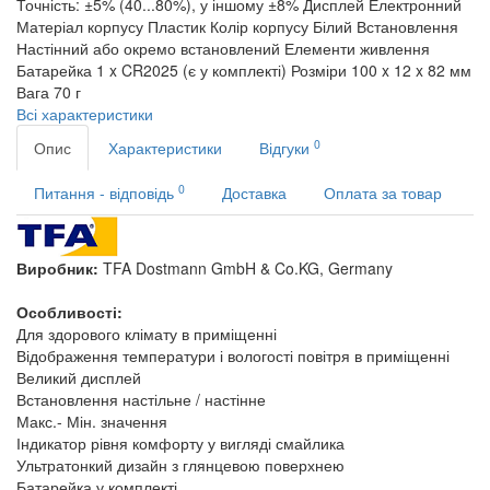
Точність: ±5% (40...80%), у іншому ±8%
Дисплей
Електронний
Матеріал корпусу
Пластик
Колір корпусу
Білий
Встановлення
Настінний або окремо встановлений
Елементи живлення
Батарейка 1 x CR2025 (є у комплекті)
Розміри
100 x 12 x 82 мм
Вага
70 г
Всі характеристики
0
Опис
Характеристики
Відгуки
0
Питання - відповідь
Доставка
Оплата за товар
Виробник:
TFA Dostmann GmbH & Co.KG, Germany
Особливості:
Для здорового клімату в приміщенні
Відображення температури і вологості повітря в приміщенні
Великий дисплей
Встановлення настільне / настінне
Макс.- Мін. значення
Індикатор рівня комфорту у вигляді смайлика
Ультратонкий дизайн з глянцевою поверхнею
Батарейка у комплекті