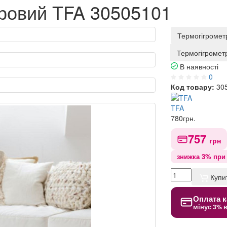
ровий TFA 30505101
Термогігромет
Термогігромет
В наявності
0
Код товару:
30
TFA
780
грн.
757
грн
знижка 3% при 
Купи
Оплата к
мінус 3% 