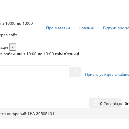
і з 10:00 до 13:00
Про магазин
Новинки
Відгуки про т
рез сайт
ація
×
в робочі дні з 10:00 до 13:00 крім п'ятниці.
Привіт,
увійдіть в кабін
0
Товарів,
на
0
г
метр цифровий TFA 30505101