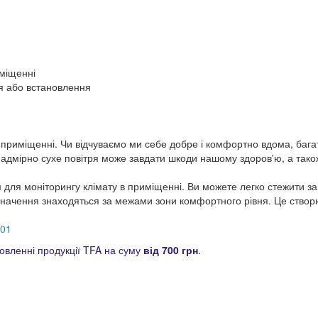
иміщенні
я або встановлення
приміщенні. Чи відчуваємо ми себе добре і комфортно вдома, багато
 надмірно сухе повітря може завдати шкоди нашому здоров'ю, а так
для моніторингу клімату в приміщенні. Ви можете легко стежити за 
 значення знаходяться за межами зони комфортного рівня. Це ство
.01
вленні продукції TFA на суму
від 700 грн
.