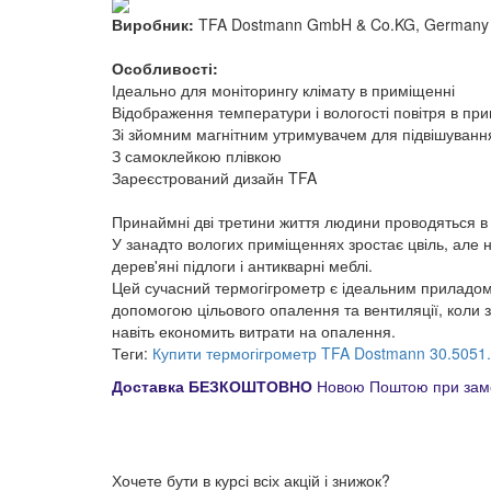
Виробник:
TFA Dostmann GmbH & Co.KG, Germany
Особливості:
Ідеально для моніторингу клімату в приміщенні
Відображення температури і вологості повітря в пр
Зі зйомним магнітним утримувачем для підвішуванн
З самоклейкою плівкою
Зареєстрований дизайн TFA
Принаймні дві третини життя людини проводяться в 
У занадто вологих приміщеннях зростає цвіль, але
дерев'яні підлоги і антикварні меблі.
Цей сучасний термогігрометр є ідеальним приладом 
допомогою цільового опалення та вентиляції, коли
навіть економить витрати на опалення.
Теги:
Купити термогігрометр TFA Dostmann 30.5051
Доставка БЕЗКОШТОВНО
Новою Поштою при замо
Хочете бути в курсі всіх акцій і знижок?