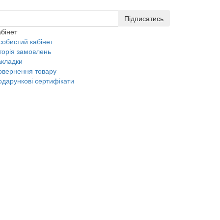
Підписатись
бінет
собистий кабінет
торія замовлень
акладки
овернення товару
одарункові сертифікати