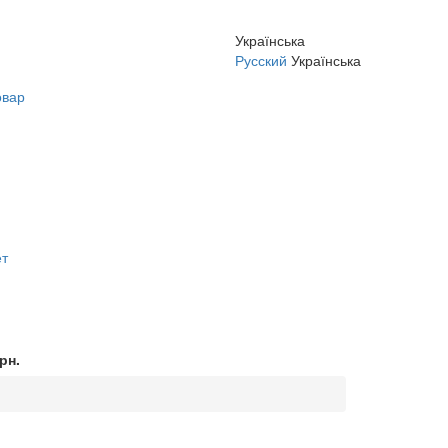
Українська
Русский
Українська
овар
ет
рн.