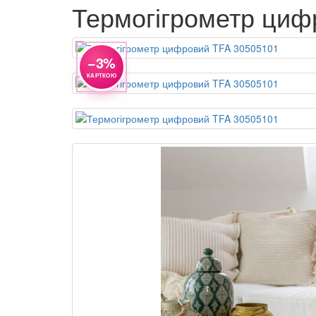
Термогігрометр циф
−3%
КАРТКОЮ