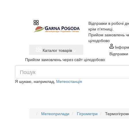
Відправки в робочі дн
крім п'ятниці.
Прийом замовлень че
цілодобово
Інформ
Каталог товарів
Відправки 
Прийом замовлень через сайт цілодобово
Я шукаю, наприклад,
Метеостанція
Метеоприлади
Гігрометри
Термогігро