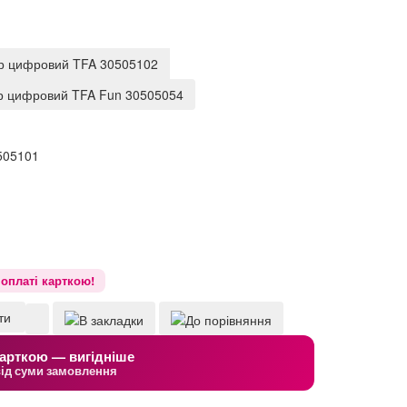
р цифровий TFA 30505102
р цифровий TFA Fun 30505054
505101
оплаті карткою!
ти
арткою — вигідніше
від суми замовлення