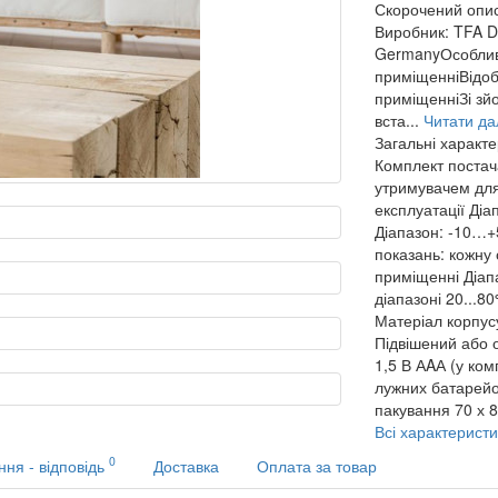
Скорочений опи
Виробник: TFA 
GermanyОсобливо
приміщенніВідоб
приміщенніЗі зй
вста...
Читати дал
Загальні характ
Комплект поста
утримувачем для 
експлуатації
Діа
Діапазон: -10…+
показань: кожну 
приміщенні
Діап
діапазоні 20...8
Матеріал корпус
Підвішений або 
1,5 В АAА (у ком
лужних батарей
пакування
70 х 
Всі характеристи
0
ння - відповідь
Доставка
Оплата за товар