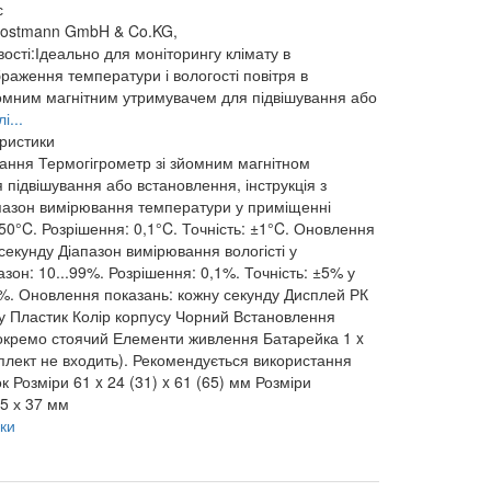
с
Dostmann GmbH & Co.KG,
сті:Ідеально для моніторингу клімату в
раження температури і вологості повітря в
омним магнітним утримувачем для підвішування або
і...
еристики
чання
Термогігрометр зі зйомним магнітном
підвішування або встановлення, інструкція з
пазон вимірювання температури у приміщенні
50°C. Розрішення: 0,1°C. Точність: ±1°C. Оновлення
секунду
Діапазон вимірювання вологісті у
азон: 10...99%. Розрішення: 0,1%. Точність: ±5% у
0%. Оновлення показань: кожну секунду
Дисплей
РК
у
Пластик
Колір корпусу
Чорний
Встановлення
окремо стоячий
Елементи живлення
Батарейка 1 x
плект не входить). Рекомендується використання
ок
Розміри
61 x 24 (31) x 61 (65) мм
Розміри
85 х 37 мм
ки