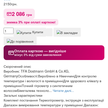
2150
грн.
2 086
грн
знижка 3% при оплаті карткою!
Купити
Оплата карткою — вигідніше
мінус 3% від суми замовлення
Скорочений опис
Виробник: TFA Dostmann GmbH & Co.KG,
GermanyОсобливості:Вироблено в НімеччиніДля контролю
температури і вологості в приміщенніДля здорового клімату в
приміщенніТочний гігрометр з синтетичним
волосомБіметалева техноло...
Читати далі...
Загальні характеристики
Комплект постачання
Термогігрометр, інструкція з експлуатації
Діапазон вимірювання температури у приміщенні
Діапазон: