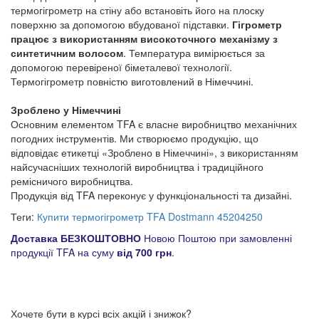
термогігрометр на стіну або встановіть його на плоску
поверхню за допомогою вбудованої підставки.
Гігрометр
працює з використанням високоточного механізму з
синтетичним волосом
. Температура вимірюється за
допомогою перевіреної біметалевої технології.
Термогігрометр повністю виготовлений в Німеччині.
Зроблено у Німеччині
Основним елементом TFA є власне виробництво механічних
погодних інструментів. Ми створюємо продукцію, що
відповідає етикетці «Зроблено в Німеччині», з використанням
найсучасніших технологій виробництва і традиційного
ремісничого виробництва.
Продукція від TFA переконує у функціональності та дизайні.
Теги:
Купити термогігрометр TFA Dostmann 45204250
Доставка БЕЗКОШТОВНО
Новою Поштою при замовленні
продукції TFA на суму
від 700 грн
.
Хочете бути в курсі всіх акцій і знижок?