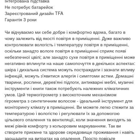
Інтегрована підставка
Не потребує батарейок
Зареєстрований дизайн TFA
Гарантія 3 роки
Чи відчуваємо ми себе добре і комфортно вдома, багато в
чому залежить від якості повітря в приміщенні. Дуже важливо
контролювати вологість і температуру повітря в приміщенні,
оскільки занадто вологе повітря в приміщенні сприяє появі
небезпечної цвілі; але занадто сухе повітря в приміщенні може
негативно вплинути на наше самопочуття в декількох аспектах:
шкіра і дихальна система можуть постраждати і зазнати впливу
інфекцій, можуть з'явитися алергія і симптоми астми. Домашні
тварини, рослини, дерев'яні підлоги, антикварні меблі, музичні
інструменти і книги також потребують належних кліматичних
умов. Цей термогігрометр з високоточним механізмом
гігрометра з синтетичним волосом - ідеальний інструмент для
моніторингу клімату в приміщенні. Ви можете легко стежити за
температурою і вологістю і регулювати їх за допомогою
цільового опалення та вентиляції, коли значення виходять за
межі рівнів комфорту з кольоровим маркуванням. Так ви
створите приємне та здорове середовище проживання і навіть
заощадите на витратах на опалення. Просто повісьте