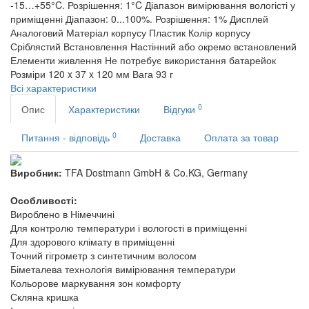
-15…+55°C. Розрішення: 1°C
Діапазон вимірювання вологісті у
приміщенні
Діапазон: 0...100%. Розрішення: 1%
Дисплей
Аналоговий
Матеріал корпусу
Пластик
Колір корпусу
Сріблястий
Встановлення
Настінний або окремо встановлений
Елементи живлення
Не потребує використання батарейок
Розміри
120 x 37 x 120 мм
Вага
93 г
Всі характеристики
0
Опис
Характеристики
Відгуки
0
Питання - відповідь
Доставка
Оплата за товар
Виробник:
TFA Dostmann GmbH & Co.KG, Germany
Особливості:
Вироблено в Німеччині
Для контролю температури і вологості в приміщенні
Для здорового клімату в приміщенні
Точний гігрометр з синтетичним волосом
Біметалева технологія вимірювання температури
Кольорове маркування зон комфорту
Скляна кришка