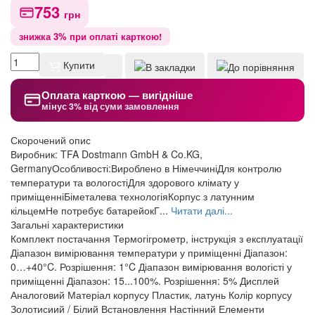
753
грн
знижка 3% при оплаті карткою!
Купити
Оплата карткою — вигідніше
мінус 3% від суми замовлення
Скорочений опис
Виробник: TFA Dostmann GmbH & Co.KG,
GermanyОсобливості:Вироблено в НімеччиніДля контролю
температури та вологостіДля здорового клімату у
приміщенніБіметалева технологіяКорпус з латунним
кільцемНе потребує батарейокГ...
Читати далі...
Загальні характеристики
Комплект постачання
Термогігрометр, інструкція з експлуатації
Діапазон вимірювання температури у приміщенні
Діапазон:
0…+40°C. Розрішення: 1°C
Діапазон вимірювання вологісті у
приміщенні
Діапазон: 15...100%. Розрішення: 5%
Дисплей
Аналоговий
Матеріал корпусу
Пластик, латунь
Колір корпусу
Золотисиий / Білий
Встановлення
Настінний
Елементи