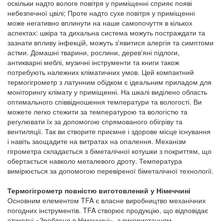
оскільки надто вологе повітря у приміщенні сприяє появі
небезпечної цвілі; Проте надто сухе повітря у приміщенні
може негативно вплинути на наше самопочуття в кількох
аспектах: шкіра та дихальна система можуть постраждати та
зазнати впливу інфекцій, можуть з'явитися алергія та симптоми
астми. Домашні тварини, рослини, дерев'яні підлоги,
антикварні меблі, музичні інструменти та книги також
потребують належних кліматичних умов. Цей компактний
термогігрометр з латунним обідком є ідеальним приладом для
моніторингу клімату у приміщенні. На шкалі виділено область
оптимального співвідношення температури та вологості. Ви
можете легко стежити за температурою та вологістю та
регулювати їх за допомогою спрямованого обігріву та
вентиляції. Так ви створите приємне і здорове місце існування
і навіть заощадите на витратах на опалення. Механізм
гігрометра складається з біметалічної котушки з покриттям, що
обертається навколо металевого дроту. Температура
вимірюється за допомогою перевіреної біметалічної технології.
Термогігрометр повністю виготовлений у Німеччині
Основним елементом TFA є власне виробництво механічних
погодних інструментів. TFA створює продукцію, що відповідає
етикетці «Зроблено в Німеччині», з використанням