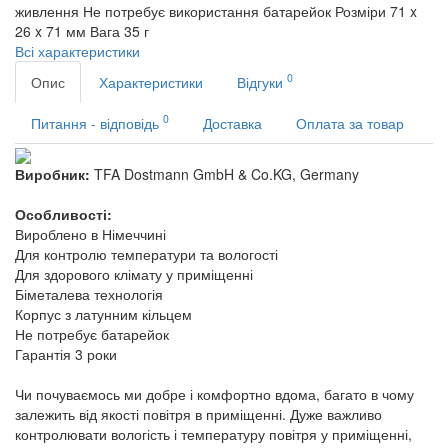
живлення
Не потребує використання батарейок
Розміри
71 x
26 x 71 мм
Вага
35 г
Всі характеристики
0
Опис
Характеристики
Відгуки
0
Питання - відповідь
Доставка
Оплата за товар
Виробник:
TFA Dostmann GmbH & Co.KG, Germany
Особливості:
Вироблено в Німеччині
Для контролю температури та вологості
Для здорового клімату у приміщенні
Біметалева технологія
Корпус з латунним кільцем
Не потребує батарейок
Гарантія 3 роки
Чи почуваємось ми добре і комфортно вдома, багато в чому
залежить від якості повітря в приміщенні. Дуже важливо
контролювати вологість і температуру повітря у приміщенні,