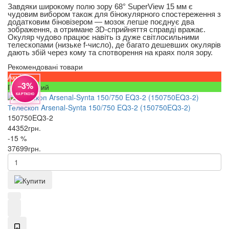
Завдяки широкому полю зору 68° SuperView 15 мм є
чудовим вибором також для бінокулярного спостереження з
додатковим біновізером — мозок легше поєднує два
зображення, а отримане 3D-сприйняття справді вражає.
Окуляр чудово працює навіть із дуже світлосильними
телескопами (низьке f-число), де багато дешевших окулярів
дають збій через кому та спотворення на краях поля зору.
Рекомендовані товари
Акція
−3%
Популярний
КАРТКОЮ
Телескоп Arsenal-Synta 150/750 EQ3-2 (150750EQ3-2)
150750EQ3-2
44352
грн.
-15 %
37699
грн.