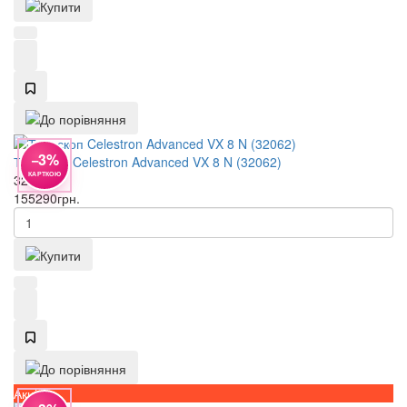
−3%
Телескоп Celestron Advanced VX 8 N (32062)
КАРТКОЮ
32062
155290
грн.
Акція