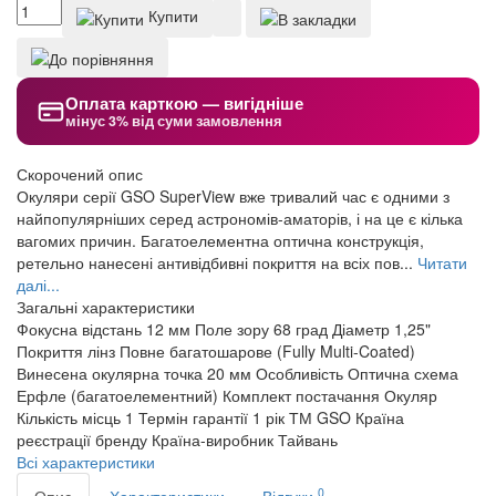
Купити
Оплата карткою — вигідніше
мінус 3% від суми замовлення
Скорочений опис
Окуляри серії GSO SuperView вже тривалий час є одними з
найпопулярніших серед астрономів-аматорів, і на це є кілька
вагомих причин. Багатоелементна оптична конструкція,
ретельно нанесені антивідбивні покриття на всіх пов...
Читати
далі...
Загальні характеристики
Фокусна відстань
12 мм
Поле зору
68 град
Діаметр
1,25"
Покриття лінз
Повне багатошарове (Fully Multi-Coated)
Винесена окулярна точка
20 мм
Особливість
Оптична схема
Ерфле (багатоелементний)
Комплект постачання
Окуляр
Кількість місць
1
Термін гарантії
1 рік
ТМ
GSO
Країна
реєстрації бренду
Країна-виробник
Тайвань
Всі характеристики
0