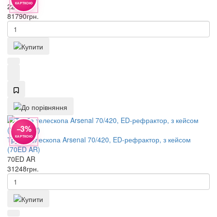
КАРТКОЮ
22205
81790
грн.
−3%
КАРТКОЮ
Труба телескопа Arsenal 70/420, ED-рефрактор, з кейсом
(70ED AR)
70ED AR
31248
грн.