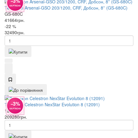
−3%
КАРТКОЮ
Телескоп Arsenal-GSO 203/1200, CRF, Добсон, 8'' (GS-680C)
GS-680C
41664
грн.
-22 %
32490
грн.
−3%
Телескоп Celestron NexStar Evolution 8 (12091)
КАРТКОЮ
12091
209280
грн.