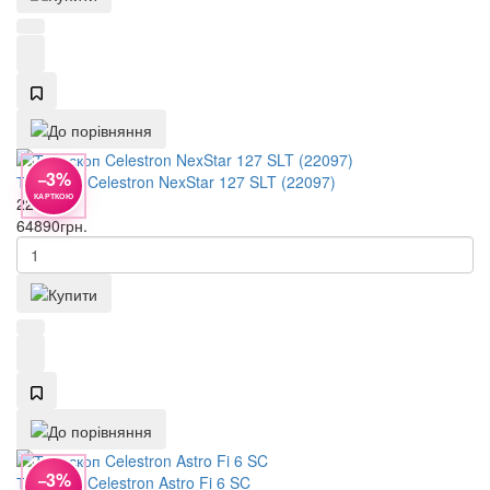
−3%
Телескоп Celestron NexStar 127 SLT (22097)
КАРТКОЮ
22097
64890
грн.
−3%
Телескоп Celestron Astro Fi 6 SC