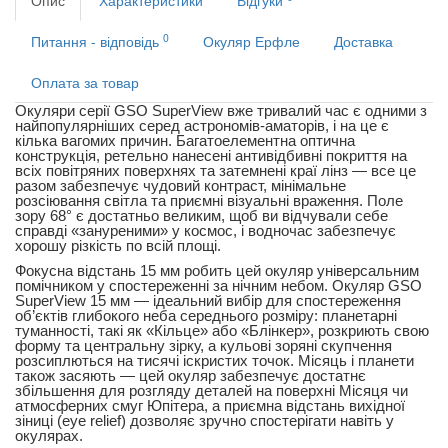
Опис
Характеристики
Відгуки
0
Питання - відповідь
Окуляр Ерфле
Доставка
Оплата за товар
Окуляри серії GSO SuperView вже тривалий час є одними з
найпопулярніших серед астрономів-аматорів, і на це є
кілька вагомих причин. Багатоелементна оптична
конструкція, ретельно нанесені антивідбивні покриття на
всіх повітряних поверхнях та затемнені краї лінз — все це
разом забезпечує чудовий контраст, мінімальне
розсіювання світла та приємні візуальні враження. Поле
зору 68° є достатньо великим, щоб ви відчували себе
справді «зануреними» у космос, і водночас забезпечує
хорошу різкість по всій площі.
Фокусна відстань 15 мм робить цей окуляр універсальним
помічником у спостереженні за нічним небом. Окуляр GSO
SuperView 15 мм — ідеальний вибір для спостереження
об’єктів глибокого неба середнього розміру: планетарні
туманності, такі як «Кільце» або «Блінкер», розкриють свою
форму та центральну зірку, а кульові зоряні скупчення
розсиплються на тисячі іскристих точок. Місяць і планети
також засяють — цей окуляр забезпечує достатнє
збільшення для розгляду деталей на поверхні Місяця чи
атмосферних смуг Юпітера, а приємна відстань вихідної
зіниці (eye relief) дозволяє зручно спостерігати навіть у
окулярах.