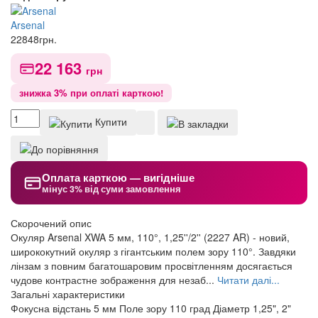
Arsenal
22848
грн.
22 163
грн
знижка 3% при оплаті карткою!
Купити
Оплата карткою — вигідніше
мінус 3% від суми замовлення
Скорочений опис
Окуляр Arsenal XWA 5 мм, 110°, 1,25''/2'' (2227 AR) - новий,
ширококутний окуляр з гігантським полем зору 110°. Завдяки
лінзам з повним багатошаровим просвітленням досягається
чудове контрастне зображення для незаб...
Читати далі...
Загальні характеристики
Фокусна відстань
5 мм
Поле зору
110 град
Діаметр
1,25", 2"