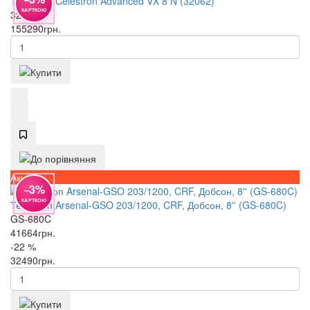
Телескоп Celestron Advanced VX 8 N (32062)
КАРТКОЮ
32062
155290
грн.
Акція
−3%
КАРТКОЮ
Телескоп Arsenal-GSO 203/1200, CRF, Добсон, 8'' (GS-680C)
GS-680C
41664
грн.
-22 %
32490
грн.