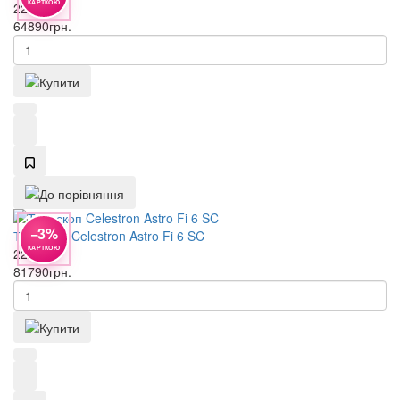
КАРТКОЮ
22097
64890
грн.
−3%
Телескоп Celestron Astro Fi 6 SC
КАРТКОЮ
22205
81790
грн.