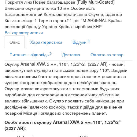
Покриття лінз
Повне багатошарове (Fully Multi-Coated)
Винесена окулярна точка
10 мм
Особливість
Багатоелементний
Комплект постачання
Окуляр, адаптер
Кількість місць
1
Термін гарантії
1 рік
ТМ
ARSENAL
Країна
реєстрації бренду
Україна
Країна-виробник
КНР
Всі характеристики
0
Опис
Характеристики
Відгуки
0
Питання - відповідь
Доставка
Оплата за товар
Окуляр Arsenal XWA 5 мм, 110°, 1,25''/2'' (2227 AR) - новий,
ширококутний окуляр з гігантським полем зору 110°. Завдяки
лінзам з повним багатошаровим просвітленням досягається
чудове контрастне зображення для незабутніх вражень.
Окуляр можна використовувати з телескопами будь-яких
виробників для спостереження астрономічних об'єктів на
великих збільшеннях. Окуляр проявить себе найкраще при
дослідженні далекого космосу, також підійде для вивчення
поверхні Місяця і оглядових спостережень планет
.
Особливості
окуляру Arsenal XWA 5 мм, 110°, 1.25''/2''
(2227 AR)
: