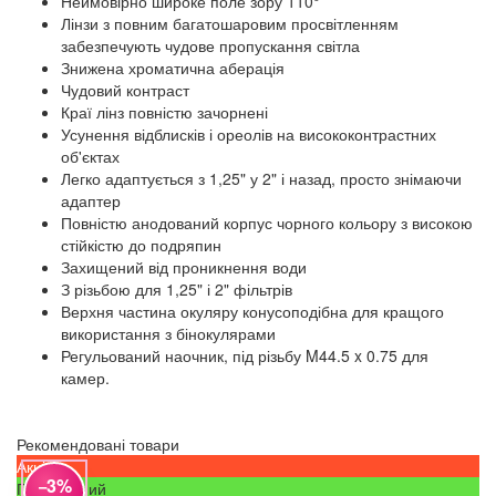
Неймовірно широке поле зору 110°
Лінзи з повним багатошаровим просвітленням
забезпечують чудове пропускання світла
Знижена хроматична аберація
Чудовий контраст
Краї лінз повністю зачорнені
Усунення відблисків і ореолів на висококонтрастних
об'єктах
Легко адаптується з 1,25" у 2" і назад, просто знімаючи
адаптер
Повністю анодований корпус чорного кольору з високою
стійкістю до подряпин
Захищений від проникнення води
З різьбою для 1,25" і 2" фільтрів
Верхня частина окуляру конусоподібна для кращого
використання з бінокулярами
Регульований наочник, під різьбу M44.5 x 0.75 для
камер.
Рекомендовані товари
Акція
−3%
Популярний