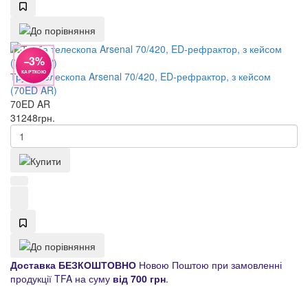
−3%
КАРТКОЮ
Труба телескопа Arsenal 70/420, ED-рефрактор, з кейсом
(70ED AR)
70ED AR
31248
грн.
Доставка БЕЗКОШТОВНО
Новою Поштою при замовленні
продукції TFA на суму
від 700 грн
.