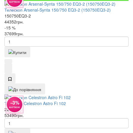
КАРТКОЮ
Телескоп Arsenal-Synta 150/750 EQ3-2 (150750EQ3-2)
150750EQ3-2
44352
грн.
-15 %
37699
грн.
−3%
Телескоп Celestron Astro Fi 102
КАРТКОЮ
22202
53490
грн.