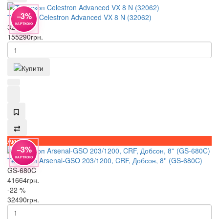
−3%
Телескоп Celestron Advanced VX 8 N (32062)
КАРТКОЮ
32062
155290
грн.
Акція
−3%
КАРТКОЮ
Телескоп Arsenal-GSO 203/1200, CRF, Добсон, 8'' (GS-680C)
GS-680C
41664
грн.
-22 %
32490
грн.