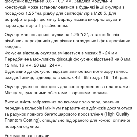
фокусних відстаней 3,6 - 10,7 мм. Завдяки модульній
конструкції може встановлюватися в будь-які інші окуляри з
посадкою 1,25 "на різьбу для світлофільтрів М28.5. Для
астрофотографії цю лінзу Барлоу можна використовувати
через адаптер з Т-різьбленням.
Окуляр має посадочні втулки на 1.25 "і 2", а також безліч
різьбових перехідників для різних наглядових і фотографічних
завдань.
Фокусна відстань окуляра змінюється в межах 8 - 24 мм.
Передбачена можливість фіксації фокусних відстаней на 8 мм,
12 мм, 16 мм, 20 мм і 24мм.
Відповідно до фокусної відстані змінюється поле зору і винос
вихідної зіниці, відповідно в межах 48 - 68 град. і 16 - 19 град.
Окуляр ідеально підходить для спостереження за планетами і
Місяцем, туманними об'єктами і зоряними полями.
Висока якість зображення по всьому полю зору, реальна
передача кольорів і мінімум паразитних відблисків досягаються
за рахунок повного багатошарового просвітління (High Quality
Phantom Coating), спеціально підібраного для кожної оптичної
поверхні окуляра.
Рекомендовані товари