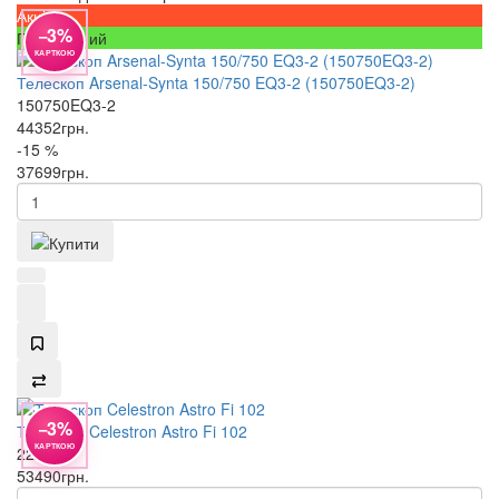
Акція
−3%
Популярний
КАРТКОЮ
Телескоп Arsenal-Synta 150/750 EQ3-2 (150750EQ3-2)
150750EQ3-2
44352
грн.
-15 %
37699
грн.
−3%
Телескоп Celestron Astro Fi 102
КАРТКОЮ
22202
53490
грн.