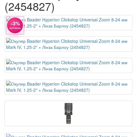
(2454827)
−3%
КАРТКОЮ