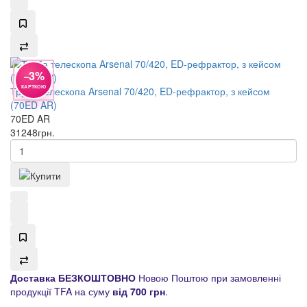
−3%
КАРТКОЮ
Труба телескопа Arsenal 70/420, ED-рефрактор, з кейсом
(70ED AR)
70ED AR
31248
грн.
Доставка БЕЗКОШТОВНО
Новою Поштою при замовленні
продукції TFA на суму
від 700 грн
.