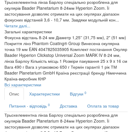
Трьохелементна лінза Барлоу спеціально розроблена для
окулярів Baader Planetarium 8-24мм Hyperion Zoom. Її
застосування дозволяє отримати на цих окулярах діапазон
фокусних відстаней 3,6 - 10,7 мм. Завдяки модульній кон...
Читати далі...
Загальні характеристики
Фокусна відстань
8-24 мм
Діаметр
1,25'' (31,75 мм), 2" (51 мм)
Покриття лінз
Phantom Coating® Group
Винесена окулярна
точка
19 мм
EAN
4047825035905
Комплект постачання
Окуляр
Baader Hyperion Clickstop Universal Zoom MARK IV 8-24 мм,
лінза Барлоу
Кількість місць
1
Розміри пакування
25 x 9 x 16 см
Вага
490 г
Вага з упаковкою
650 г
Термін гарантії
1 рік
ТМ
Baader Planetarium GmbH
Країна реєстрації бренду
Німеччина
Країна-виробник
КНР
Всі характеристики
0
Опис
Характеристики
Відгуки
0
Питання - відповідь
Доставка
Оплата за товар
Трьохелементна лінза Барлоу спеціально розроблена для
окулярів Baader Planetarium 8-24мм Hyperion Zoom. Її
застосування дозволяє отримати на цих окулярах діапазон