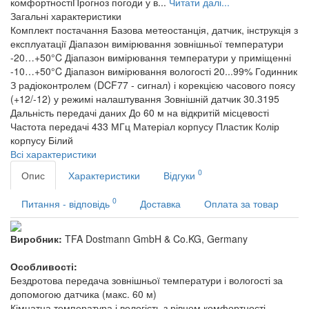
комфортностіПрогноз погоди у в...
Читати далі...
Загальні характеристики
Комплект постачання
Базова метеостанція, датчик, інструкція з
експлуатації
Діапазон вимірювання зовнішньої температури
-20…+50°C
Діапазон вимірювання температури у приміщенні
-10…+50°C
Діапазон вимірювання вологості
20...99%
Годинник
З радіоконтролем (DCF77 - сигнал) і корекцією часового поясу
(+12/-12) у режимі налаштування
Зовнішній датчик
30.3195
Дальність передачі даних
До 60 м на відкритій місцевості
Частота передачі
433 МГц
Матеріал корпусу
Пластик
Колір
корпусу
Білий
Всі характеристики
0
Опис
Характеристики
Відгуки
0
Питання - відповідь
Доставка
Оплата за товар
Виробник:
TFA Dostmann GmbH & Co.KG, Germany
Особливості:
Бездротова передача зовнішньої температури і вологості за
допомогою датчика (макс. 60 м)
Кімнатна температура і вологість з рівнем комфортності