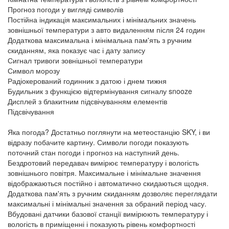
Прогноз погоди у вигляді символів
Постійна індикація максимальних і мінімальних значень
зовнішньої температури з авто видаленням після 24 годин
Додаткова максимальна і мінімальна пам'ять з ручним
скиданням, яка показує час і дату запису
Сигнал тривоги зовнішньої температури
Символ морозу
Радіокерований годинник з датою і днем тижня
Будильник з функцією відтермінування сигналу snooze
Дисплей з блакитним підсвічуванням елементів
Підсвічування
Яка погода? Достатньо поглянути на метеостанцію SKY, і ви
відразу побачите картину. Символи погоди показують
поточний стан погоди і прогноз на наступний день.
Бездротовий передавач вимірює температуру і вологість
зовнішнього повітря. Максимальне і мінімальне значення
відображаються постійно і автоматично скидаються щодня.
Додаткова пам'ять з ручним скиданням дозволяє переглядати
максимальні і мінімальні значення за обраний період часу.
Вбудовані датчики базової станції вимірюють температуру і
вологість в приміщенні і показують рівень комфортності