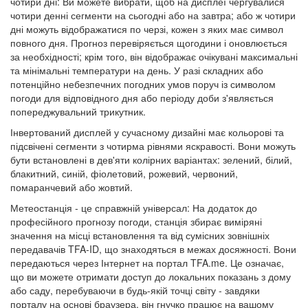
чотири дні: Ви можете вибрати, щоб на дисплеї чергувалися
чотири денні сегменти на сьогодні або на завтра; або ж чотири
дні можуть відображатися по черзі, кожен з яких має символ
повного дня. Прогноз перевіряється щогодини і оновлюється
за необхідності; крім того, він відображає очікувані максимальні
та мінімальні температури на день. У разі складних або
потенційно небезпечних погодних умов поруч із символом
погоди для відповідного дня або періоду доби з'являється
попереджувальний трикутник.
Інвертований дисплей у сучасному дизайні має кольорові та
підсвічені сегменти з чотирма рівнями яскравості. Вони можуть
бути встановлені в дев'яти колірних варіантах: зелений, білий,
блакитний, синій, фіолетовий, рожевий, червоний,
помаранчевий або жовтий.
Метеостанція - це справжній універсал: На додаток до
професійного прогнозу погоди, станція збирає виміряні
значення на місці встановлення та від сумісних зовнішніх
передавачів TFA-ID, що знаходяться в межах досяжності. Вони
передаються через Інтернет на портал TFA.me. Це означає,
що ви можете отримати доступ до локальних показань з дому
або саду, перебуваючи в будь-якій точці світу - завдяки
порталу на основі браузера, він гнучко працює на вашому