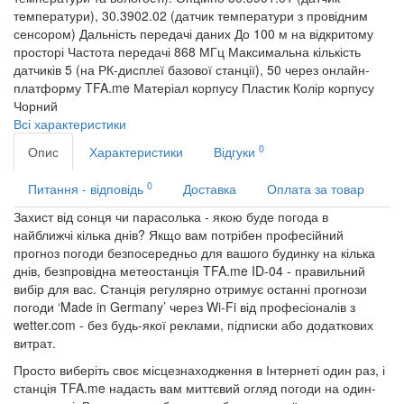
температури), 30.3902.02 (датчик температури з провідним
сенсором)
Дальність передачі даних
До 100 м на відкритому
просторі
Частота передачі
868 МГц
Максимальна кількість
датчиків
5 (на РК-дисплеї базової станції), 50 через онлайн-
платформу TFA.me
Матеріал корпусу
Пластик
Колір корпусу
Чорний
Всі характеристики
0
Опис
Характеристики
Відгуки
0
Питання - відповідь
Доставка
Оплата за товар
Захист від сонця чи парасолька - якою буде погода в
найближчі кілька днів? Якщо вам потрібен професійний
прогноз погоди безпосередньо для вашого будинку на кілька
днів, безпровідна метеостанція TFA.me ID-04 - правильний
вибір для вас. Станція регулярно отримує останні прогнози
погоди ‘Made in Germany’ через Wi-Fi від професіоналів з
wetter.com - без будь-якої реклами, підписки або додаткових
витрат.
Просто виберіть своє місцезнаходження в Інтернеті один раз, і
станція TFA.me надасть вам миттєвий огляд погоди на один-