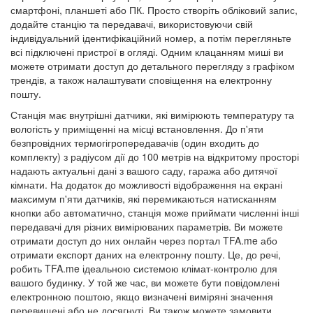
смартфоні, планшеті або ПК. Просто створіть обліковий запис,
додайте станцію та передавачі, використовуючи свій
індивідуальний ідентифікаційний номер, а потім перегляньте
всі підключені пристрої в огляді. Одним клацанням миші ви
можете отримати доступ до детального перегляду з графіком
трендів, а також налаштувати сповіщення на електронну
пошту.
Станція має внутрішні датчики, які вимірюють температуру та
вологість у приміщенні на місці встановлення. До п'яти
безпровідних термогігропередавачів (один входить до
комплекту) з радіусом дії до 100 метрів на відкритому просторі
надають актуальні дані з вашого саду, гаража або дитячої
кімнати. На додаток до можливості відображення на екрані
максимум п'яти датчиків, які перемикаються натисканням
кнопки або автоматично, станція може приймати численні інші
передавачі для різних вимірюваних параметрів. Ви можете
отримати доступ до них онлайн через портал TFA.me або
отримати експорт даних на електронну пошту. Це, до речі,
робить TFA.me ідеальною системою клімат-контролю для
вашого будинку. У той же час, ви можете бути повідомлені
електронною поштою, якщо визначені виміряні значення
перевищені або не досягнуті. Ви також можете замовити