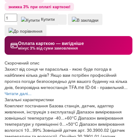
знижка 3% при оплаті карткою!
Купити
Оплата карткою — вигідніше
мінус 3% від суми замовлення
Скорочений опис
Захист від сонця чи парасолька - якою буде погода в
найближчі кілька днів? Якщо вам потрібен професійний
прогноз погоди безпосередньо для вашого будинку на кілька
днів, безпровідна метеостанція TFA.me ID-04 - правильний...
Читати далі...
Загальні характеристики
Комплект постачання
Базова станція, датчик, адаптер
живлення, інструкція з експлуатації
Діапазон вимірювання
зовнішньої температури
-40...+60°C
Діапазон вимірювання
температури у приміщенні
0...+50°C
Діапазон вимірювання
вологості
10...99%
Зовнішній датчик
арт. 30.3900.02 (датчик
температури та вологості). Опційно 30.3901.01 (датчик