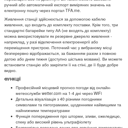
ручний або автоматичний експорт виміряних значень на
електронну пошту через портал TFA.me.
Живлення станції здійснюється за допомогою кабелю
живлення, що входить до комплекту поставки. Крім того, три
стандартні батарейки типу АА (не входять до комплекту)
можна використовувати як резервне джерело живлення -
наприклад, у разі відключення електроенергії або
переміщення пристрою. Поточний час у вибраному місці
безперервно відображається, за бажанням разом з повною
датою або днем тижня (доступно шістьма мовами). Ви можете
встановити станцію або закріпити її на стіні, де її буде добре
видно.
ФУНКЦІЇ
Професійний місцевий прогноз погоди від онлайн-
метеослужби wetter.com на 1-4 дні через WiFi
Детальна візуалізація з 40 різними погодними
символами та піктограмами, щоденними найвищими та
найнижчими температурами
Функція попередження про шторми, зливи, ожеледицю,
спеку або високий рівень ультрафіолету
Безпровідна передача даних про зовнішню температуру