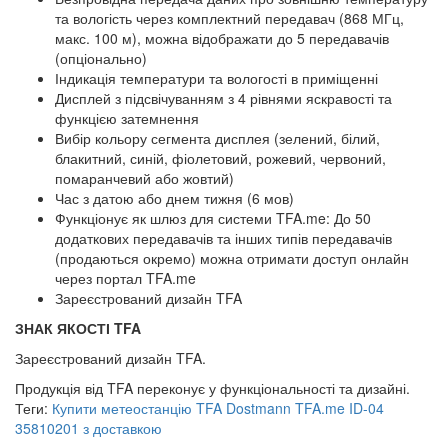
та вологість через комплектний передавач (868 МГц,
макс. 100 м), можна відображати до 5 передавачів
(опціонально)
Індикація температури та вологості в приміщенні
Дисплей з підсвічуванням з 4 рівнями яскравості та
функцією затемнення
Вибір кольору сегмента дисплея (зелений, білий,
блакитний, синій, фіолетовий, рожевий, червоний,
помаранчевий або жовтий)
Час з датою або днем тижня (6 мов)
Функціонує як шлюз для системи TFA.me: До 50
додаткових передавачів та інших типів передавачів
(продаються окремо) можна отримати доступ онлайн
через портал TFA.me
Зареєстрований дизайн TFA
ЗНАК ЯКОСТІ TFA
Зареєстрований дизайн TFA.
Продукція від TFA переконує у функціональності та дизайні.
Теги:
Купити метеостанцію TFA Dostmann TFA.me ID-04
35810201 з доставкою