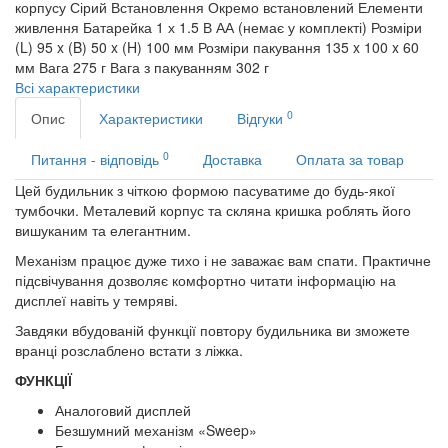
корпусу
Сірий
Встановлення
Окремо встановлений
Елементи
живлення
Батарейка 1 х 1.5 В АА (немає у комплекті)
Розміри
(L) 95 x (B) 50 x (H) 100 мм
Розміри пакування
135 x 100 x 60
мм
Вага
275 г
Вага з пакуванням
302 г
Всі характеристики
0
Опис
Характеристики
Відгуки
0
Питання - відповідь
Доставка
Оплата за товар
Цей будильник з чіткою формою пасуватиме до будь-якої
тумбочки. Металевий корпус та скляна кришка роблять його
вишуканим та елегантним.
Механізм працює дуже тихо і не заважає вам спати. Практичне
підсвічування дозволяє комфортно читати інформацію на
дисплеї навіть у темряві.
Завдяки вбудованій функції повтору будильника ви зможете
вранці розслаблено встати з ліжка.
ФУНКЦІЇ
Аналоговий дисплей
Безшумний механізм «Sweep»