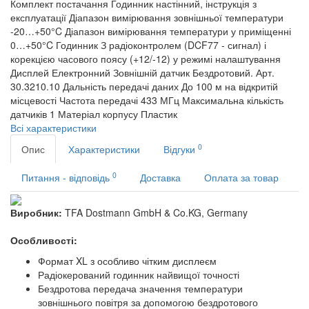
Комплект постачання
Годинник настінний, інструкція з
експлуатації
Діапазон вимірювання зовнішньої температури
-20…+50°C
Діапазон вимірювання температури у приміщенні
0…+50°C
Годинник
З радіоконтролем (DCF77 - сигнал) і
корекцією часового поясу (+12/-12) у режимі налаштування
Дисплей
Електронний
Зовнішній датчик
Бездротовий. Арт.
30.3210.10
Дальність передачі даних
До 100 м на відкритій
місцевості
Частота передачі
433 МГц
Максимальна кількість
датчиків
1
Матеріал корпусу
Пластик
Всі характеристики
0
Опис
Характеристики
Відгуки
0
Питання - відповідь
Доставка
Оплата за товар
Виробник:
TFA Dostmann GmbH & Co.KG, Germany
Особливості:
Формат XL з особливо чітким дисплеєм
Радіокерований годинник найвищої точності
Бездротова передача значення температури
зовнішнього повітря за допомогою бездротового