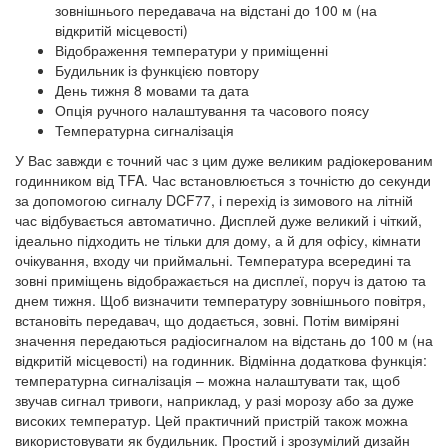
зовнішнього передавача на відстані до 100 м (на
відкритій місцевості)
Відображення температури у приміщенні
Будильник із функцією повтору
День тижня 8 мовами та дата
Опція ручного налаштування та часового поясу
Температурна сигналізація
У Вас завжди є точний час з цим дуже великим радіокерованим
годинником від TFA. Час встановлюється з точністю до секунди
за допомогою сигналу DCF77, і перехід із зимового на літній
час відбувається автоматично. Дисплей дуже великий і чіткий,
ідеально підходить не тільки для дому, а й для офісу, кімнати
очікування, входу чи приймальні. Температура всередині та
зовні приміщень відображається на дисплеї, поруч із датою та
днем тижня. Щоб визначити температуру зовнішнього повітря,
встановіть передавач, що додається, зовні. Потім виміряні
значення передаються радіосигналом на відстань до 100 м (на
відкритій місцевості) на годинник. Відмінна додаткова функція:
температурна сигналізація – можна налаштувати так, щоб
звучав сигнал тривоги, наприклад, у разі морозу або за дуже
високих температур. Цей практичний пристрій також можна
використовувати як будильник. Простий і зрозумілий дизайн