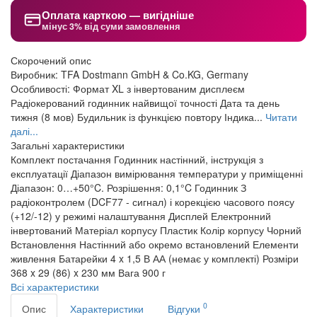
Оплата карткою — вигідніше
мінус 3% від суми замовлення
Скорочений опис
Виробник: TFA Dostmann GmbH & Co.KG, Germany
Особливості: Формат XL з інвертованим дисплеєм
Радіокерований годинник найвищої точності Дата та день
тижня (8 мов) Будильник із функцією повтору Індика...
Читати
далі...
Загальні характеристики
Комплект постачання
Годинник настінний, інструкція з
експлуатації
Діапазон вимірювання температури у приміщенні
Діапазон: 0…+50°C. Розрішення: 0,1°C
Годинник
З
радіоконтролем (DCF77 - сигнал) і корекцією часового поясу
(+12/-12) у режимі налаштування
Дисплей
Електронний
інвертований
Матеріал корпусу
Пластик
Колір корпусу
Чорний
Встановлення
Настінний або окремо встановлений
Елементи
живлення
Батарейки 4 x 1,5 В АА (немає у комплекті)
Розміри
368 x 29 (86) x 230 мм
Вага
900 г
Всі характеристики
0
Опис
Характеристики
Відгуки