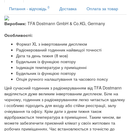
0
Питання - відповідь
Доставка
Оплата за товар
Виробник:
TFA Dostmann GmbH & Co.KG, Germany
Особливості:
Формат XL з інвертованим дисплеєм
Радіокерований годинник найвищої точності
Дата та день тижня (8 мов)
Будильник із функцією повтору
Індикація температури у приміщенні
Будильник із функцією повтору
Опція ручного налаштування та часового поясу
Цей сучасний годинник з радіокеруванням від TFA Dostmann
виділяється дуже великим інвертованим дисплеєм. Біле на
чорному, годинник з радіокеруванням легко читається здалеку
і особливо підходить для входу або стійки реєстрації, залу
очікування та офісу. Крім дати з днем тижня також
відображається температура в приміщенні. Таким чином, ви
можете забезпечити приємний клімат у своїх житлових та
робочих приміщеннях. Час встановлюється з точністю до