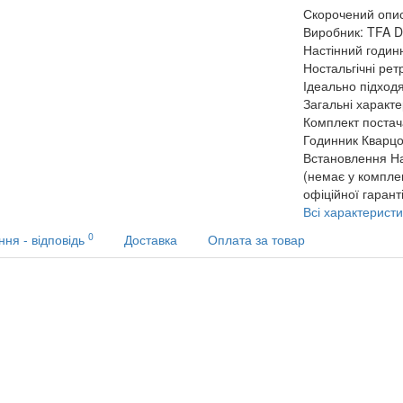
Скорочений опи
Виробник: TFA 
Настінний годин
Ностальгічні ре
Ідеально підходя
Загальні характ
Комплект поста
Годинник
Кварц
Встановлення
Н
(немає у комплек
офіційної гарант
Всі характеристи
0
ння - відповідь
Доставка
Оплата за товар