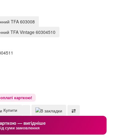
інний TFA 603008
інний TFA Vintage 60304510
304511
оплаті карткою!
Купити
арткою — вигідніше
від суми замовлення