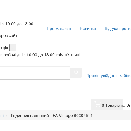
і з 10:00 до 13:00
Про магазин
Новинки
Відгуки про т
рез сайт
ація
×
в робочі дні з 10:00 до 13:00 крім п'ятниці.
Привіт,
увійдіть в кабін
0
Товарів,
на
0
г
ні
Годинник настінний TFA Vintage 60304511