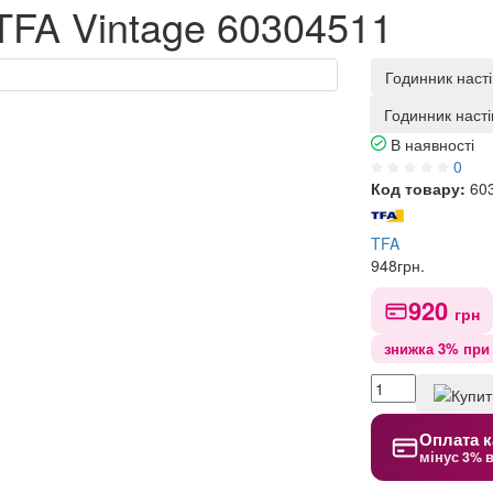
TFA Vintage 60304511
Годинник наст
Годинник наст
В наявності
0
Код товару:
60
TFA
948
грн.
920
грн
знижка 3% при 
Оплата к
мінус 3% 