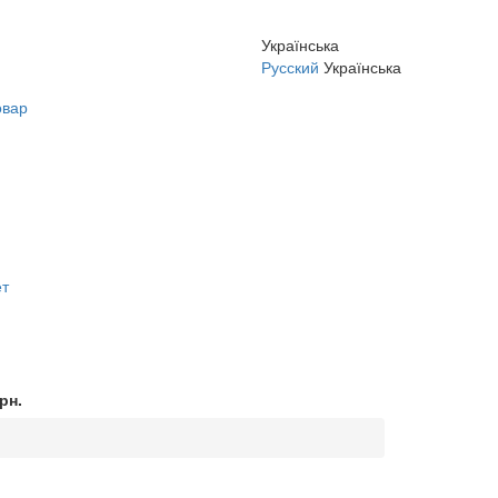
Українська
Русский
Українська
овар
ет
рн.