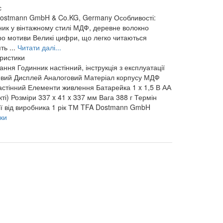
с
Dostmann GmbH & Co.KG, Germany Особливості:
ник у вінтажному стилі МДФ, деревне волокно
тро мотиви Великі цифри, що легко читаються
ть ...
Читати далі...
еристики
чання
Годинник настінний, інструкція з експлуатації
овий
Дисплей
Аналоговий
Матеріал корпусу
МДФ
астінний
Елементи живлення
Батарейка 1 x 1,5 В АА
ті)
Розміри
337 x 41 x 337 мм
Вага
388 г
Термін
ії від виробника
1 рік
ТМ
TFA Dostmann GmbH
ки