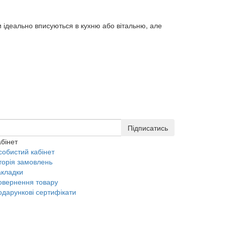
и ідеально вписуються в кухню або вітальню, але
Підписатись
бінет
собистий кабінет
торія замовлень
акладки
овернення товару
одарункові сертифікати