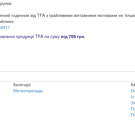
арунка
інний годинник від TFA з грайливими вінтажними мотивами не тільк
найомих.
04511
вленні продукції TFA на суму
від 700 грн
.
Категорії
Ка
Метеоприлади
О
Іс
З
П
П