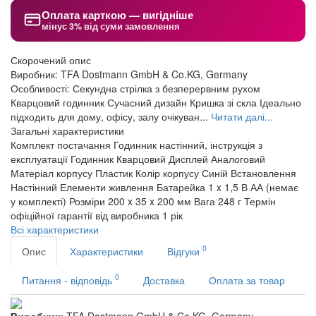
Оплата карткою — вигідніше
мінус 3% від суми замовлення
Скорочений опис
Виробник: TFA Dostmann GmbH & Co.KG, Germany
Особливості: Секундна стрілка з безперервним рухом
Кварцовий годинник Сучасний дизайн Кришка зі скла Ідеально
підходить для дому, офісу, залу очікуван...
Читати далі...
Загальні характеристики
Комплект постачання
Годинник настінний, інструкція з
експлуатації
Годинник
Кварцовий
Дисплей
Аналоговий
Матеріал корпусу
Пластик
Колір корпусу
Синій
Встановлення
Настінний
Елементи живлення
Батарейка 1 x 1,5 В АА (немає
у комплекті)
Розміри
200 x 35 x 200 мм
Вага
248 г
Термін
офіційної гарантії від виробника
1 рік
Всі характеристики
0
Опис
Характеристики
Відгуки
0
Питання - відповідь
Доставка
Оплата за товар