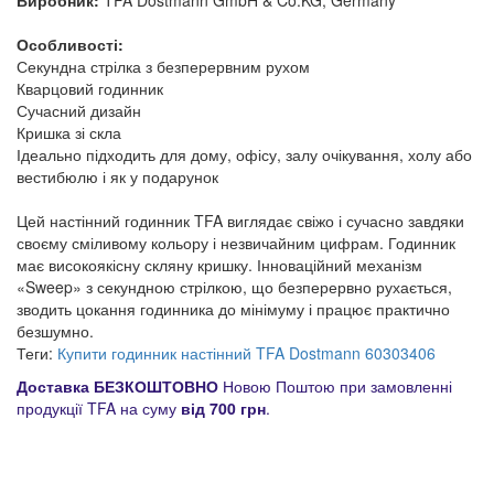
Виробник:
TFA Dostmann GmbH & Co.KG, Germany
Особливості:
Секундна стрілка з безперервним рухом
Кварцовий годинник
Сучасний дизайн
Кришка зі скла
Ідеально підходить для дому, офісу, залу очікування, холу або
вестибюлю і як у подарунок
Цей настінний годинник TFA виглядає свіжо і сучасно завдяки
своєму сміливому кольору і незвичайним цифрам. Годинник
має високоякісну скляну кришку. Інноваційний механізм
«Sweep» з секундною стрілкою, що безперервно рухається,
зводить цокання годинника до мінімуму і працює практично
безшумно.
Теги:
Купити годинник настінний TFA Dostmann 60303406
Доставка БЕЗКОШТОВНО
Новою Поштою при замовленні
продукції TFA на суму
від 700 грн
.