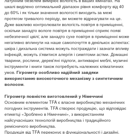
латунним безелем вимірює вологість в ваших кімнатах. На
шкалі виділено оптимальний діапазон рівня комфорту від 40
до 60% і як тільки значення вологості виходить за межі
протягом тривалого періоду, ви можете відреагувати на це.
Дуже важливо контролювати вологість повітря в приміщенні,
оскільки занадто вологе повітря в приміщенні сприяє появі
небезпечної цвілі; але занадто сухе повітря в приміщенні може
негативно вплинути на наше самопочуття в декількох аспектах:
шкіра і дихальна система можуть постраждати і зазнати впливу
інфекцій, можуть з'явитися алергія і симптоми астми. Домашні
тварини, рослини, дерев'яні підлоги, антикварні меблі, музичні
інструменти і книги також потребують належних кліматичних
умов.
Гігрометр особливо надійний завдяки
використанню високоточного механізму з синтетичним
волосом
.
Гігрометр повністю виготовлений у Німеччині
Основним елементом TFA є власне виробництво механічних
погодних інструментів. TFA створює продукцію, що відповідає
етикетці «Зроблено в Німеччині», з використанням
найсучасніших технологій виробництва і традиційного
ремісничого виробництва.
Продукція від TFA переконує в функціональності і дизайні.