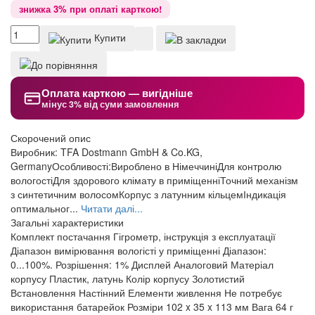
знижка 3% при оплаті карткою!
Купити
Оплата карткою — вигідніше
мінус 3% від суми замовлення
Скорочений опис
Виробник: TFA Dostmann GmbH & Co.KG,
GermanyОсобливості:Вироблено в НімеччиніДля контролю
вологостіДля здорового клімату в приміщенніТочний механізм
з синтетичним волосомКорпус з латунним кільцемІндикація
оптимальног...
Читати далі...
Загальні характеристики
Комплект постачання
Гігрометр, інструкція з експлуатації
Діапазон вимірювання вологісті у приміщенні
Діапазон:
0...100%. Розрішення: 1%
Дисплей
Аналоговий
Матеріал
корпусу
Пластик, латунь
Колір корпусу
Золотистий
Встановлення
Настінний
Елементи живлення
Не потребує
використання батарейок
Розміри
102 x 35 x 113 мм
Вага
64 г