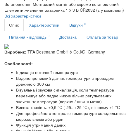
Встановлення
Монтажний магніт або окремо встановлений
Елементи живлення
Батарейка 1 x 3 В CR2032 (є у комплекті)
Всі характеристики
0
Опис
Характеристики
Відгуки
0
Питання - відповідь
Доставка
Оплата за товар
Виробник:
TFA Dostmann GmbH & Co.KG, Germany
Особливості:
Індикація поточної температури
Водонепроникний датчик температури з проводом
довжиною 300 см
Візуальна і звукова сигналізація, коли температура
перевищує або падає нижче вільно регульованих
значень температури (верхня / нижня межа)
Висока точність: ±0,5 °C (-25...+25 °C), в іншому ±1 °C
Для професійного контролю температури холодильників,
морозильників або рідин
Функція утримання даних
Функція Макс. / Мін. значень