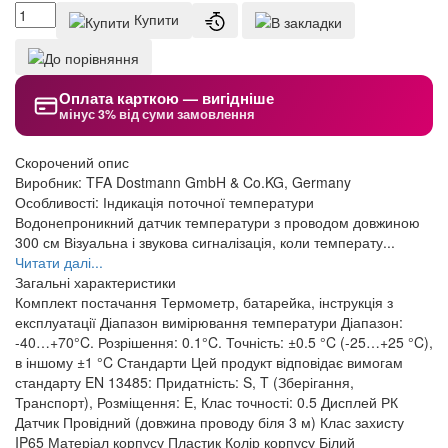
Купити
Оплата карткою — вигідніше
мінус 3% від суми замовлення
Скорочений опис
Виробник: TFA Dostmann GmbH & Co.KG, Germany
Особливості: Індикація поточної температури
Водонепроникний датчик температури з проводом довжиною
300 см Візуальна і звукова сигналізація, коли температу...
Читати далі...
Загальні характеристики
Комплект постачання
Термометр, батарейка, інструкція з
експлуатації
Діапазон вимірювання температури
Діапазон:
-40…+70°C. Розрішення: 0.1°C. Точність: ±0.5 °C (-25…+25 °C),
в іншому ±1 °C
Стандарти
Цей продукт відповідає вимогам
стандарту EN 13485: Придатність: S, T (Зберігання,
Транспорт), Розміщення: E, Клас точності: 0.5
Дисплей
РК
Датчик
Провідний (довжина проводу біля 3 м)
Клас захисту
IP65
Матеріал корпусу
Пластик
Колір корпусу
Білий