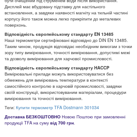
бути очищений під струменем води після використання.
Дисплей має вбудовану підставку для настільного
встановлення, а завдяки наявності магніту на тильній частині
корпусу його також можна легко прикріпити до металевих
поверхонь.
Відповідність європейському стандарту EN 13485
Наші термометри сертифіковані відповідно до DIN EN 13485.
Таким чином, продукція відповідає необхідним вимогам з точки
зору типу вимірювання, точності вимірювання, допустимі межі
та дозволу вимірювання для харчової промисловості.
Відповідність європейському стандарту HACCP
Вимірювальні прилади можуть використовуватися без
обмежень для вимірювань температури в контексті
самостійного контролю в харчовій промисловості, завдяки
своїй конструкції, використовуваним матеріалам, процедури
вимірювання та точності вимірювання.
Теги:
Купити термометр TFA Dostmann 301034
Доставка БЕЗКОШТОВНО
Новою Поштою при замовленні
продукції TFA на суму
від 700 грн
.