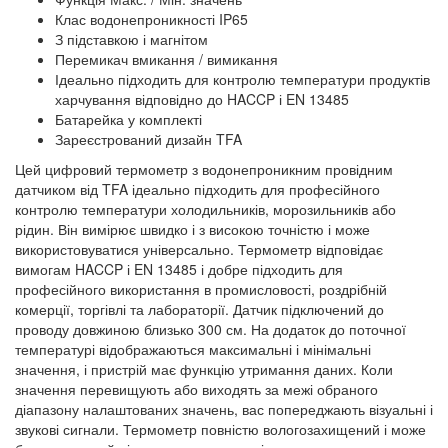
Клас водонепроникності IP65
З підставкою і магнітом
Перемикач вмикання / вимикання
Ідеально підходить для контролю температури продуктів
харчування відповідно до HACCP і EN 13485
Батарейка у комплекті
Зареєстрований дизайн TFA
Цей цифровий термометр з водонепроникним провідним
датчиком від TFA ідеально підходить для професійного
контролю температури холодильників, морозильників або
рідин. Він вимірює швидко і з високою точністю і може
використовуватися універсально. Термометр відповідає
вимогам HACCP і EN 13485 і добре підходить для
професійного використання в промисловості, роздрібній
комерції, торгівлі та лабораторії. Датчик підключений до
проводу довжиною близько 300 см. На додаток до поточної
температурі відображаються максимальні і мінімальні
значення, і пристрій має функцію утримання даних. Коли
значення перевищують або виходять за межі обраного
діапазону налаштованих значень, вас попереджають візуальні і
звукові сигнали. Термометр повністю вологозахищений і може