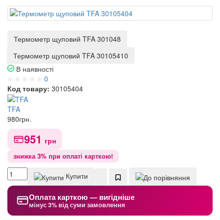
Термометр щуповий TFA 301048
Термометр щуповий TFA 30105410
В наявності
0
Код товару:
30105404
TFA
980
грн.
951
грн
знижка 3% при оплаті карткою!
Купити
Оплата карткою — вигідніше
мінус 3% від суми замовлення