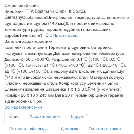
Скорочений опис
Виробник: TFA Dostmann GmbH & Co.KG,
GermanyОсобливості:Вимірювання температури за допомогою
щупаЗ довгим щупом (140 мм)Для простих вимірювань
температури рідких, порошкоподібних і пластмасових
виробівТочність: ±1 °C...
Читати далі...
Загальні характеристики
Комплект постачання
Термометр щуповий, батарейка,
інструкція з експлуатації
Діапазон вимірювання температури
Діапазон: -50…+300°C. Розрішення: 0,1°C (<100 °C), 0,5°C
(>100 °C). Точність: ±1 °C (-10... +100 °C), ±2 °C (-20...-10 °C),
±2 °C (+100...+150 °C), в іншому ±2%
Дисплей
РК
Датчик
Щуп
(140 мм) з високоякісної нержавіючої сталі
Матеріал корпусу
Пластик, нержавіюча сталь
Колір корпусу
Зелений / Білий
Елементи живлення
Батарейка 1 x 1,5 В LR44 (у комплекті)
Розміри
26 x 16 x 245 мм
Вага
26 г
Термін офіційної гарантії
від виробника
1 рік
Всі характеристики
0
Опис
Характеристики
Відгуки
0
Питання - відповідь
Доставка
Оплата за товар