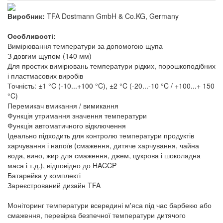
Виробник:
TFA Dostmann GmbH & Co.KG, Germany
Особливості:
Вимірювання температури за допомогою щупа
З довгим щупом (140 мм)
Для простих вимірювань температури рідких, порошкоподібних
і пластмасових виробів
Точність: ±1 °C (-10...+100 °C), ±2 °C (-20...-10 °C / +100...+ 150
°C)
Перемикач вмикання / вимикання
Функція утримання значення температури
Функція автоматичного відключення
Ідеально підходить для контролю температури продуктів
харчування і напоїв (смаження, дитяче харчування, чайна
вода, вино, жир для смаження, джем, цукрова і шоколадна
маса і т.д.), відповідно до HACCP
Батарейка у комплекті
Зареєстрований дизайн TFA
Моніторинг температури всередині м'яса під час барбекю або
смаження, перевірка безпечної температури дитячого