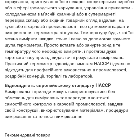
харчування, приготування їжі в пекарні, кондитерських виробах
або в сфері громадського харчування, управління прилавком -
холодильником в м'ясній крамниці або в супермаркеті,
перевірка складу або вхідний товарний огляд в їдальні, на
кухні або в харчовій промисловості - все це можливі варіанти
використання термометра зі щупом. Температуру будь-якої їжі
можна виміряти швидко, точно і легко за допомогою зручного
щупа термометра. Просто вставте або занурте зонд в те,
температуру чого необхідно виміряти, і протягом дуже
короткого часу прилад видає точні результати вимірювань.
Практичний термометр відповідає вимогам HACCP і ідеально
підходить для професійного використання в промисловості,
роздрібній комерції, торгівлі та лабораторії.
Відповідність європейському стандарту HACCP
Вимірювальні прилади можуть використовуватися без
обмежень для вимірювань температури в контексті
самостійного контролю в харчовій промисловості, завдяки
своїй конструкції, використовуваним матеріалам, процедури
вимірювання та точності вимірювання
Рекомендовані товари