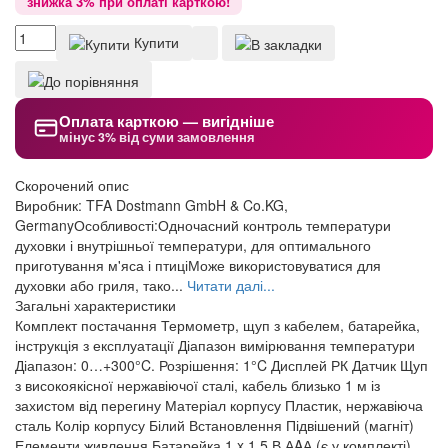
знижка 3% при оплаті карткою!
Купити
Оплата карткою — вигідніше
мінус 3% від суми замовлення
Скорочений опис
Виробник: TFA Dostmann GmbH & Co.KG,
GermanyОсобливості:Одночасний контроль температури
духовки і внутрішньої температури, для оптимального
приготування м'яса і птиціМоже використовуватися для
духовки або гриля, тако...
Читати далі...
Загальні характеристики
Комплект постачання
Термометр, щуп з кабелем, батарейка,
інструкція з експлуатації
Діапазон вимірювання температури
Діапазон: 0…+300°C. Розрішення: 1°C
Дисплей
РК
Датчик
Щуп
з високоякісної нержавіючої сталі, кабель близько 1 м із
захистом від перегину
Матеріал корпусу
Пластик, нержавіюча
сталь
Колір корпусу
Білий
Встановлення
Підвішений (магніт)
Елементи живлення
Батарейка 1 x 1,5 В АAА (є у комплекті)