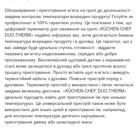
Обсмажування і приготування м'яса на грилі до досконалості -
завдяки контролю температури всередині продукту! Готуйте як
професіонал зі 100% гарантією успіху. Це пов'язано з тим, що
цифровий термометр для смаження на грилі «KÜCHEN-CHEF
DUO-THERM» надійно інформує вас, коли досягається бажана
температура всередині продукту і в духовці. Це гарантує, що у
вас завжди буде ідеальна ступінь готовності - віддаєте
перевагу ви м'ясу недосмаженому, середнє або добре
просмаженому. Високоякісний щуповий датчик з нержавіючої
сталі може залишатися в духовці або грилі протягом всього
процесу приготування. Просто вставте щуп в м'ясо і виведіть
термостійкий кабель з духовки. Повісьте пристрій поряд з
духовкою. Термометр простий у використанні і легко читається
завдяки великому дисплею. «KÜCHEN-CHEF DUO-THERM»
ідеально підходить навіть для приготування їжі при низьких
температурах. Це універсальний пристрій також може бути
використано для інших цілей в приготуванні їжі, наприклад,
для контролю температури дитячого харчування,
приготування джему або шоколадної маси.