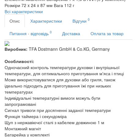
Розміри
72 x 24 x 87 мм
Вага
112 г
Всі характеристики
0
Опис
Характеристики
Відгуки
0
Питання - відповідь
Доставка
Оплата за товар
Виробник:
TFA Dostmann GmbH & Co.KG, Germany
Особливості:
Одночасний контроль температури духовки і внутрішньої
температури, для оптимального приготування м'яса і птиці
Може використовуватися для духовки або гриля, також
ідеально підходить для приготування їжі при низьких
температурах
Індивідуальні температурні вимоги можуть бути
запрограмовані
Сигнал тривоги при досягненні заданої температури
Функція таймера і секундоміра
Щуп з нержавіючої сталі з кабелем довжиною 1 м
Монтажний магніт
Батарейка у комплекті