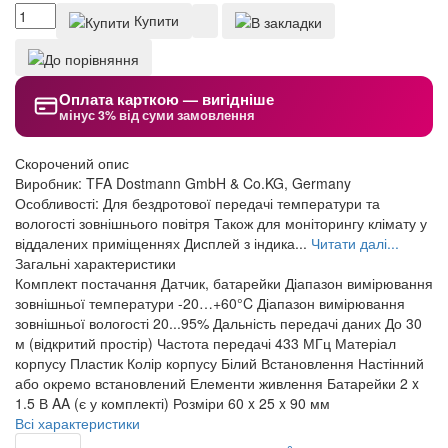
Купити
Оплата карткою — вигідніше
мінус 3% від суми замовлення
Скорочений опис
Виробник: TFA Dostmann GmbH & Co.KG, Germany
Особливості: Для бездротової передачі температури та
вологості зовнішнього повітря Також для моніторингу клімату у
віддалених приміщеннях Дисплей з індика...
Читати далі...
Загальні характеристики
Комплект постачання
Датчик, батарейки
Діапазон вимірювання
зовнішньої температури
-20…+60°C
Діапазон вимірювання
зовнішньої вологості
20...95%
Дальність передачі даних
До 30
м (відкритий простір)
Частота передачі
433 МГц
Матеріал
корпусу
Пластик
Колір корпусу
Білий
Встановлення
Настінний
або окремо встановлений
Елементи живлення
Батарейки 2 x
1.5 В AA (є у комплекті)
Розміри
60 x 25 x 90 мм
Всі характеристики