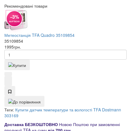
Рекомендовані товари
−3%
КАРТКОЮ
Метеостанція TFA Quadro 35109854
35109854
1995
грн.
Теги:
Купити датчик температури та вологості TFA Dostmann
303169
Доставка БЕЗКОШТОВНО
Новою Поштою при замовленні
продукції TFA на суму
від 700 грн
.